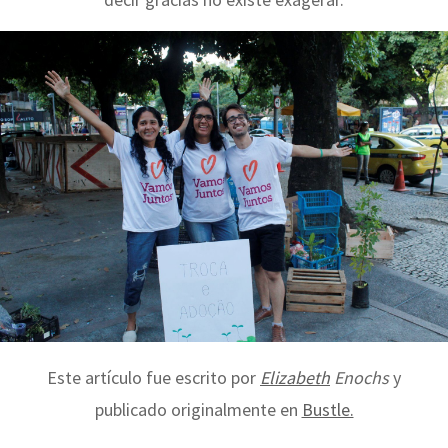
Este artículo fue escrito por
Elizabeth
Enochs
y
publicado originalmente en
Bustle.