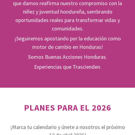
garantizar el acceso a medicamentos esenciales para
que damos reafirma nuestro compromiso con la
poblaciones vulnerables. P
royecto Escuela
niñez y juventud hondureña, sembrando
Saludable
para promover la salud integral y la
oportunidades reales para transformar vidas y
conciencia ambiental en el ámbito escolar a través de
comunidades.
actividades de formación y capacitación a docentes y
¡Seguiremos apostando por la educación como
alumnos.
motor de cambio en Honduras!
Somos Buenas Acciones Honduras.
Programas de Asistencia y Ayuda Humanitaria
con la entrega de víveres en zonas de extrema
Experiencias que Trascienden.
pobreza, así como alimentos preparados en
hospitales, asilos de ancianos y centros de atención
al migrante.
PLANES PARA EL 2026
Proyectos especiales
de celebración de actividades
lúdico recreativas y prevención de violencia con el
apoyo de la Policía Nacional de Honduras y el
¡Marca tu calendario y únete a nosotros el próximo
Programa GREAT.