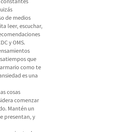
s constantes
uizás
so de medios
ta leer, escuchar,
 recomendaciones
CDC y OMS.
pensamientos
pasatiempos que
e armario como te
 ansiedad es una
las cosas
nsidera comenzar
ido. Mantén un
e presentan, y