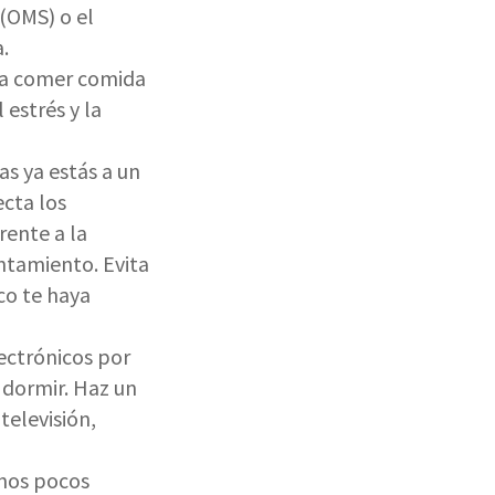
 (OMS) o el
.
ita comer comida
 estrés y la
as ya estás a un
cta los
rente a la
ntamiento. Evita
co te haya
lectrónicos por
 dormir. Haz un
televisión,
unos pocos