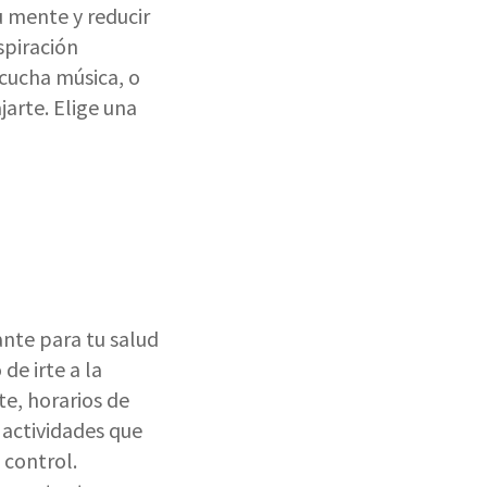
u mente y reducir
spiración
scucha música, o
jarte. Elige una
nte para tu salud
e irte a la
te, horarios de
 actividades que
 control.