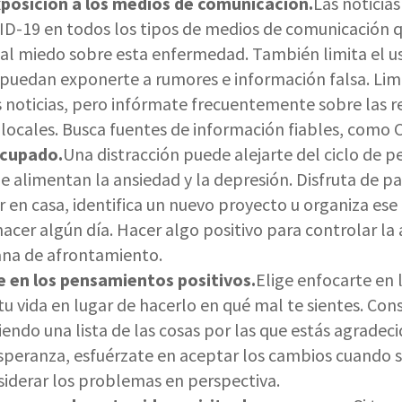
xposición a los medios de comunicación.
Las noticia
ID-19 en todos los tipos de medios de comunicación q
al miedo sobre esta enfermedad. También limita el u
 puedan exponerte a rumores e información falsa. Limi
s noticias, pero infórmate frecuentemente sobre las
 locales. Busca fuentes de información fiables, como 
cupado.
Una distracción puede alejarte del ciclo de 
e alimentan la ansiedad y la depresión. Disfruta de 
 en casa, identifica un nuevo proyecto u organiza es
acer algún día. Hacer algo positivo para controlar la
ana de afrontamiento.
 en los pensamientos positivos.
Elige enfocarte en 
 tu vida en lugar de hacerlo en qué mal te sientes. Co
iendo una lista de las cosas por las que estás agradec
speranza, esfuérzate en aceptar los cambios cuando s
siderar los problemas en perspectiva.