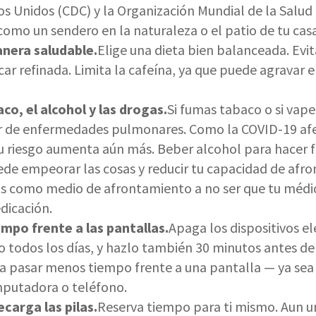
os Unidos (CDC) y la Organización Mundial de la Salud
omo un sendero en la naturaleza o el patio de tu casa
nera saludable.
Elige una dieta bien balanceada. Ev
ar refinada. Limita la cafeína, ya que puede agravar el
aco, el alcohol y las drogas.
Si fumas tabaco o si vape
r de enfermedades pulmonares. Como la COVID-19 afe
 riesgo aumenta aún más. Beber alcohol para hacer f
ede empeorar las cosas y reducir tu capacidad de afro
s como medio de afrontamiento a no ser que tu médi
dicación.
empo frente a las pantallas.
Apaga los dispositivos e
 todos los días, y hazlo también 30 minutos antes de
a pasar menos tiempo frente a una pantalla — ya sea 
mputadora o teléfono.
ecarga las pilas.
Reserva tiempo para ti mismo. Aun 