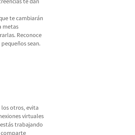
 creencias te dan
 que te cambiarán
ja metas
grarlas. Reconoce
é pequeños sean.
los otros, evita
nexiones virtuales
i estás trabajando
 y comparte