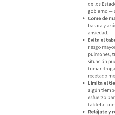
de los Estad
gobierno — c
Come de ma
basura y azúc
ansiedad.
Evita el tab
riesgo mayo
pulmones, tu
situación pu
tomar droga
recetado me
Limita el ti
algún tiempo
esfuerzo par
tableta, co
Relájate y r