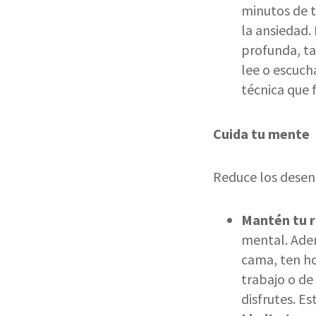
minutos de t
la ansiedad.
profunda, ta
lee o escuch
técnica que f
Cuida tu mente
Reduce los desen
Mantén tu r
mental. Adem
cama, ten ho
trabajo o de
disfrutes. E