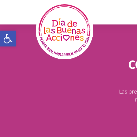
Open toolbar
C
Las pr