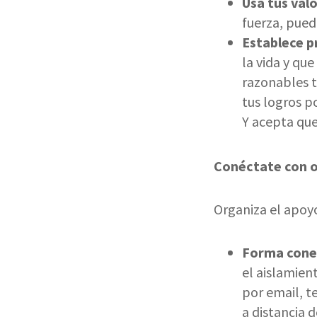
Usa tus val
fuerza, pued
Establece p
la vida y qu
razonables t
tus logros p
Y acepta que
Conéctate con o
Organiza el apoyo
Forma cone
el aislamien
por email, t
a distancia 