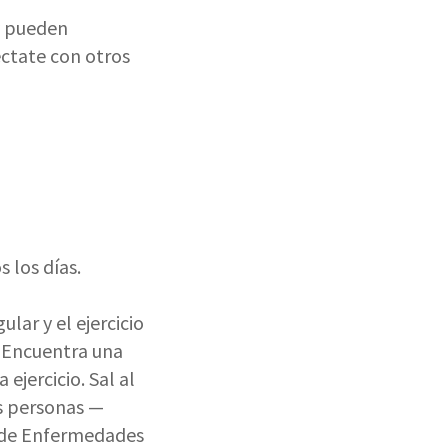
y pueden
éctate con otros
 los días.
gular y el ejercicio
. Encuentra una
ejercicio. Sal al
as personas —
n de Enfermedades