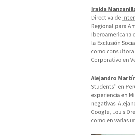
Iraida Manzanill
Directiva de
Inter
Regional para Am
Iberoamericana de
la Exclusión Soci
como consultora 
Corporativo en Ve
Alejandro Martí
Students” en Perú
experiencia en M
negativas. Aleja
Google, Louis Dre
como en varias un