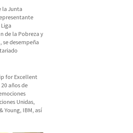
 la Junta
Representante
 Liga
ón de la Pobreza y
na, se desempeña
tariado
p for Excellent
 20 años de
 emociones
ciones Unidas,
 & Young, IBM, así