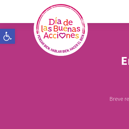
Open toolbar
E
Breve re