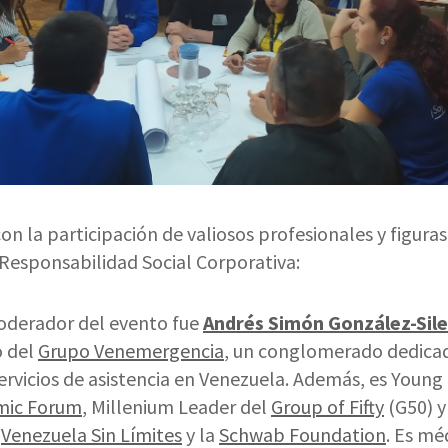
on la participación de valiosos profesionales y figuras
 Responsabilidad Social Corporativa:
oderador del evento fue
Andrés Simón González-Sil
o del
Grupo Venemergencia
, un conglomerado dedica
rvicios de asistencia en Venezuela. Además, es Young
mic Forum
, Millenium Leader del
Group of Fifty
(G50) 
e
Venezuela Sin Límites
y la
Schwab Foundation
. Es mé