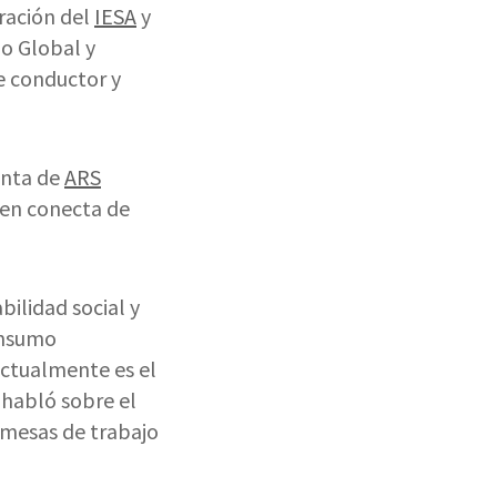
tración del
IESA
y
o Global y
ue conductor y
enta de
ARS
ien conecta de
bilidad social y
consumo
Actualmente es el
 habló sobre el
 mesas de trabajo