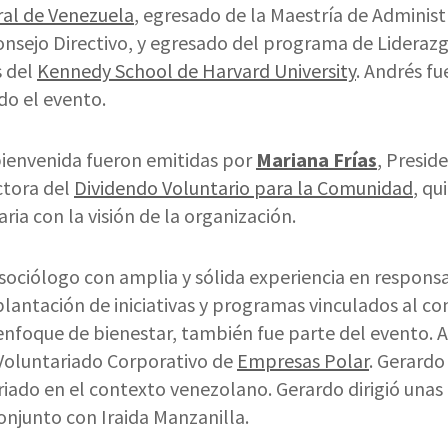
ral de Venezuela
, egresado de la Maestría de Adminis
nsejo Directivo, y egresado del programa de Liderazg
s del
Kennedy School de Harvard University
. Andrés f
o el evento.
bienvenida fueron emitidas por
Mariana Frías
, Presid
ctora del
Dividendo Voluntario para la Comunidad
, qu
ria con la visión de la organización.
 sociólogo con amplia y sólida experiencia en responsa
plantación de iniciativas y programas vinculados al 
enfoque de bienestar, también fue parte del evento. 
Voluntariado Corporativo de
Empresas Polar
. Gerardo
riado en el contexto venezolano. Gerardo dirigió unas
onjunto con Iraida Manzanilla.