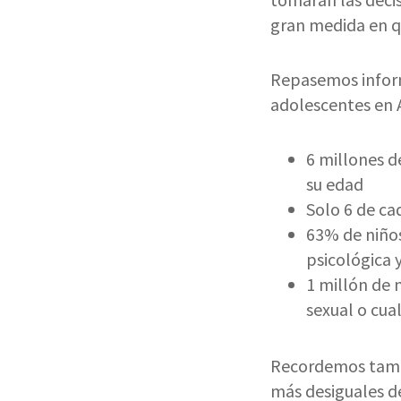
gran medida en q
Repasemos inform
adolescentes en A
6 millones d
su edad
Solo 6 de ca
63% de niños
psicológica y
1 millón de 
sexual o cua
Recordemos tambi
más desiguales d