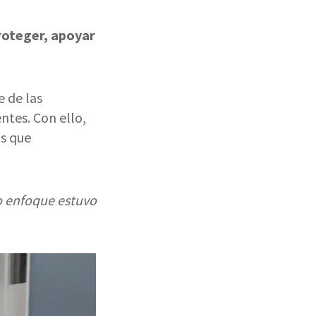
roteger, apoyar
e de las
ntes. Con ello,
as que
o enfoque estuvo