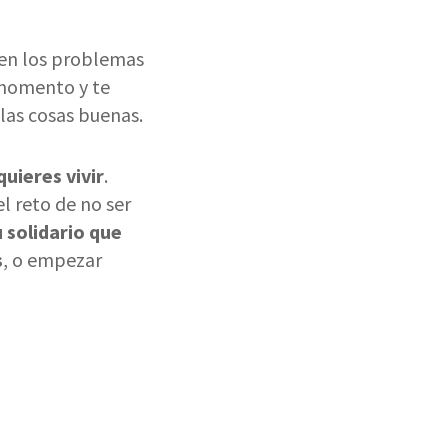
 en los problemas
 momento y te
 las cosas buenas.
uieres vivir
.
l reto de no ser
u solidario que
s
, o empezar