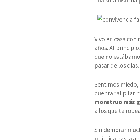
una sola historia 
Vivo en casa con
años. Al princip
que no estábamos
pasar de los día
Sentimos miedo, 
quebrar al pilar m
monstruo más gr
a los que te rod
Sin demorar much
práctica hasta ah