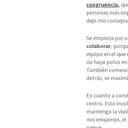
congruencia,
que
personas más imp
dejo mis consejos
Se empieza por u
colaborar
, porqu
equipo en el que 
no haya polvo en 
También comenc
detrás, se maximi
En cuanto a conv
centro. Esto invo
mantenga la visi
nos enojamos, el
pegue.