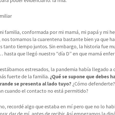
para poder evidenciarlo: la mía.
 mi familia, conformada por mi mamá, mi papá y mi h
io, nos tomamos la cuarentena bastante bien ya que h
 tanto tiempo juntos. Sin embargo, la historia fue m
s… hasta que llegó nuestro “día D” en que mamá enfe
estábamos estresados, la pandemia había llegado a c
ás fuerte de la familia.
¿Qué se supone que debes ha
ande se presenta al lado tuyo?
¿Cómo defenderte?
ean cuando el contacto no está permitido?
o, recordé algo que estaba en mí pero que no lo hab
ora: dar de mí, antes de recibir. Así empezamos la din