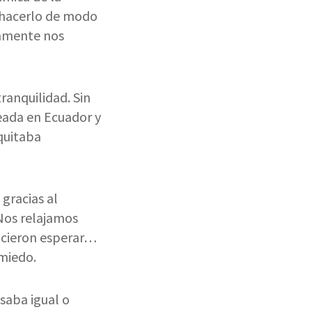
s hacerlo de modo
iamente nos
ranquilidad. Sin
eada en Ecuador y
quitaba
gracias al
 Nos relajamos
hicieron esperar…
 miedo.
saba igual o