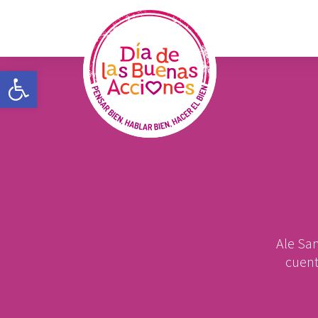
Open toolbar
Ale San
cuent