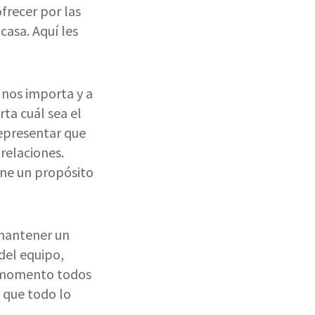
frecer por las
asa. Aquí les
 nos importa y a
ta cuál sea el
representar que
 relaciones.
ene un propósito
 mantener un
del equipo,
n momento todos
 que todo lo