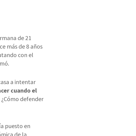
ermana de 21
ace más de 8 años
utando con el
rmó.
asa a intentar
cer cuando el
 ¿Cómo defender
ía puesto en
ámica de la